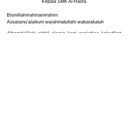
Kepala SMK Al-Hasra
Bismillahirrahmanirrahim
Assalamu'alaikum warahmatullahi wabarakatuh
Alhamdulillahi robbil alamin kami panjatkan kehadlirat
Allah SWT, bahwasannya dengan rahmat dan karunia-
Nya lah kami dapat menerbitkan Website sekolah ini
dengan alamat www.smkalhasra.sch.id. Mudah-
mudahan dengan adanya website sekolah ini dapat
memberikan jawaban atas kebutuhan informasi sekolah
dan memberikan manfaat bagi semua pihak khususnya
keluarga besar SMK Al-Hasra.
Dalam era industri 5.0 yang ditandai dengan kemajuan
teknologi digital yang sangat pesat dan berimbas pada
semua aspek kehidupan, maka kita yang bergerak
dalam dunia pendidikan harus dapat mengikutinya agar
tidak tertinggal dalam teknologi digital. Tentunya
sekolah mempunyai tugas dan tanggung jawab yang